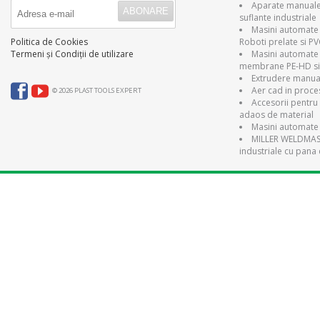
Aparate manuale 
suflante industriale
Masini automate 
Roboti prelate si P
Politica de Cookies
Masini automate
Termeni și Condiții de utilizare
membrane PE-HD si
Extrudere manual
Aer cad in proce
© 2026 PLAST TOOLS EXPERT
Accesorii pentru 
adaos de material
Masini automate 
MILLER WELDMAST
industriale cu pana 