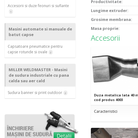
Productivitate:
Accesorii si duze feonuri si suflante
Lungime extruder:
1
Grosime membrana:
Masa proprie:
Masini automate si manuale de
batut capse
Accesorii
Capsatoare pneumatice pentru
capse rotunde si ovale
2
MILLER WELDMASTER - Masini
de sudura industriale cu pana
calda sau aer cald
Sudura banner si print outdoor
2
Duza metalica lata 40 
cod produs 4003
Caracteristici
Detalii