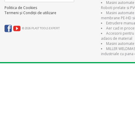
Masini automate 
Roboti prelate si P
Politica de Cookies
Masini automate
Termeni și Condiții de utilizare
membrane PE-HD si
Extrudere manual
Aer cad in proce
© 2026 PLAST TOOLS EXPERT
Accesorii pentru 
adaos de material
Masini automate 
MILLER WELDMAST
industriale cu pana 