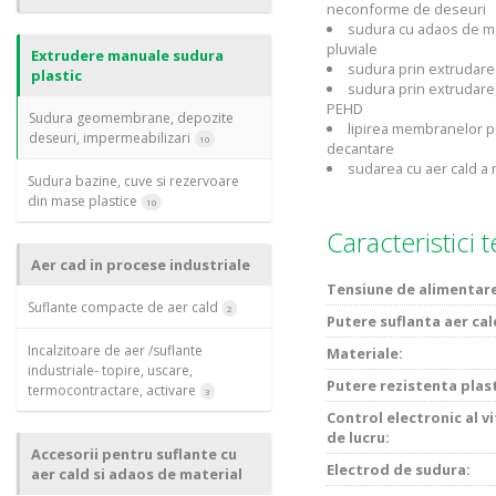
neconforme de deseuri
sudura cu adaos de ma
pluviale
Extrudere manuale sudura
sudura prin extrudare 
plastic
sudura prin extrudare
PEHD
Sudura geomembrane, depozite
lipirea membranelor pe
deseuri, impermeabilizari
10
decantare
sudarea cu aer cald a
Sudura bazine, cuve si rezervoare
din mase plastice
10
Caracteristici 
Aer cad in procese industriale
Tensiune de alimentar
Suflante compacte de aer cald
2
Putere suflanta aer cal
Incalzitoare de aer /suflante
Materiale:
industriale- topire, uscare,
Putere rezistenta plast
termocontractare, activare
3
Control electronic al v
de lucru:
Accesorii pentru suflante cu
Electrod de sudura:
aer cald si adaos de material