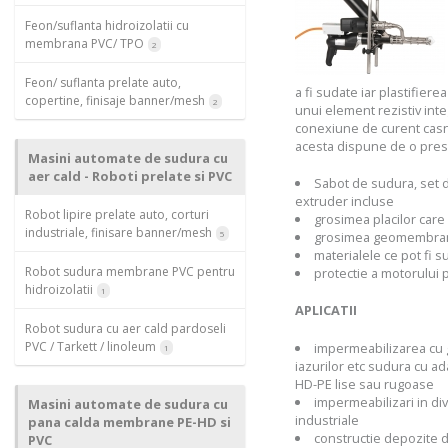
Feon/suflanta hidroizolatii cu
membrana PVC/ TPO
2
Feon/ suflanta prelate auto,
a fi sudate iar plastifiere
copertine, finisaje banner/mesh
2
unui element rezistiv integ
conexiune de curent casni
acesta dispune de o pres
Masini automate de sudura cu
aer cald - Roboti prelate si PVC
Sabot de sudura, set d
extruder incluse
Robot lipire prelate auto, corturi
grosimea placilor care
industriale, finisare banner/mesh
5
grosimea geomembrane
materialele ce pot fi s
Robot sudura membrane PVC pentru
protectie a motorului 
hidroizolatii
1
APLICATII
Robot sudura cu aer cald pardoseli
PVC / Tarkett / linoleum
impermeabilizarea cu
1
iazurilor etc sudura cu 
HD-PE lise sau rugoase‎
impermeabilizari in div
Masini automate de sudura cu
industriale
pana calda membrane PE-HD si
constructie depozite d
PVC