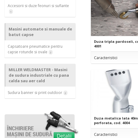
Accesorii si duze feonuri si suflante
1
Masini automate si manuale de
batut capse
Duza tripla pardoseli, 
Capsatoare pneumatice pentru
4001
capse rotunde si ovale
2
Caracteristici
MILLER WELDMASTER - Masini
de sudura industriale cu pana
calda sau aer cald
Sudura banner si print outdoor
2
Duza metalica lata 40
perforata, cod. 4004
Caracteristici
Detalii