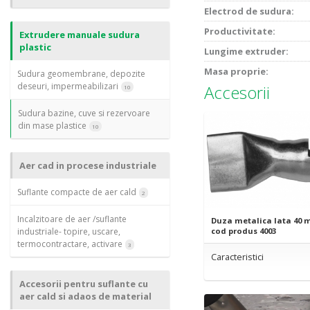
Electrod de sudura:
Productivitate:
Extrudere manuale sudura
plastic
Lungime extruder:
Masa proprie:
Sudura geomembrane, depozite
deseuri, impermeabilizari
Accesorii
10
Sudura bazine, cuve si rezervoare
din mase plastice
10
Aer cad in procese industriale
Suflante compacte de aer cald
2
Incalzitoare de aer /suflante
Duza metalica lata 40 
industriale- topire, uscare,
cod produs 4003
termocontractare, activare
3
Caracteristici
Accesorii pentru suflante cu
aer cald si adaos de material