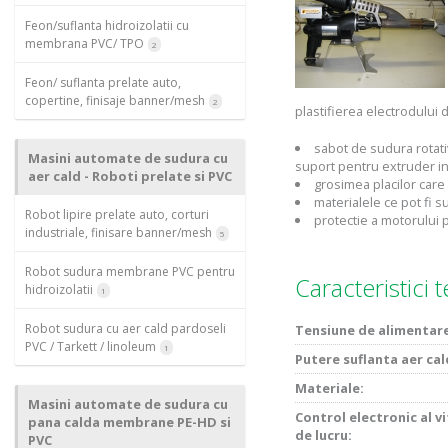
Feon/suflanta hidroizolatii cu
membrana PVC/ TPO
2
Feon/ suflanta prelate auto,
copertine, finisaje banner/mesh
2
plastifierea electrodului 
sabot de sudura rotati
Masini automate de sudura cu
suport pentru extruder i
aer cald - Roboti prelate si PVC
grosimea placilor care
materialele ce pot fi s
Robot lipire prelate auto, corturi
protectie a motorului 
industriale, finisare banner/mesh
5
Robot sudura membrane PVC pentru
Caracteristici 
hidroizolatii
1
Robot sudura cu aer cald pardoseli
Tensiune de alimentar
PVC / Tarkett / linoleum
1
Putere suflanta aer cal
Materiale:
Masini automate de sudura cu
Control electronic al v
pana calda membrane PE-HD si
de lucru:
PVC