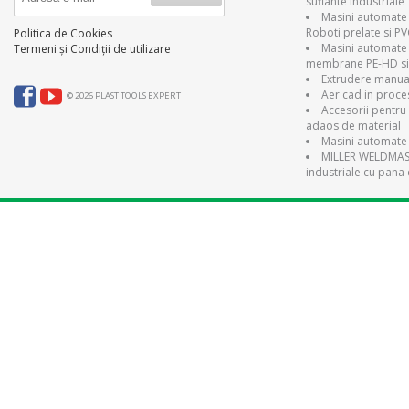
suflante industriale
Masini automate 
Roboti prelate si P
Politica de Cookies
Masini automate
Termeni și Condiții de utilizare
membrane PE-HD si
Extrudere manual
Aer cad in proce
© 2026 PLAST TOOLS EXPERT
Accesorii pentru 
adaos de material
Masini automate 
MILLER WELDMAST
industriale cu pana 