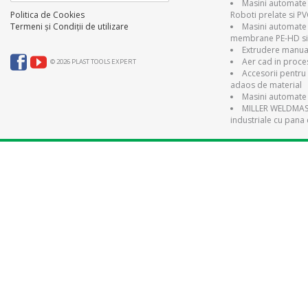
Masini automate 
Roboti prelate si P
Politica de Cookies
Masini automate
Termeni și Condiții de utilizare
membrane PE-HD si
Extrudere manual
Aer cad in proce
© 2026 PLAST TOOLS EXPERT
Accesorii pentru 
adaos de material
Masini automate 
MILLER WELDMAST
industriale cu pana 