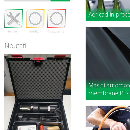
Aer cad in proce
Service
Certificari
Postgarantie
Noutati
Masini automat
membrane PE-H