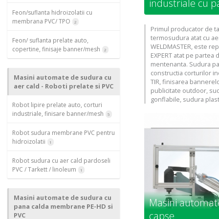
industriale cu p
Feon/suflanta hidroizolatii cu
membrana PVC/ TPO
2
Primul producator de ta
termosudura atat cu aer
Feon/ suflanta prelate auto,
WELDMASTER, este rep
copertine, finisaje banner/mesh
2
EXPERT atat pe partea de
mentenanta. Sudura panz
constructia corturilor i
Masini automate de sudura cu
TIR, finisarea bannerel
aer cald - Roboti prelate si PVC
publicitate outdoor, su
gonflabile, sudura plasti
Robot lipire prelate auto, corturi
industriale, finisare banner/mesh
5
Robot sudura membrane PVC pentru
hidroizolatii
1
Robot sudura cu aer cald pardoseli
PVC / Tarkett / linoleum
1
Masini automate de sudura cu
Masini automat
pana calda membrane PE-HD si
capse
PVC