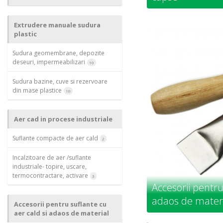
Extrudere manuale sudura
plastic
Sudura geomembrane, depozite
deseuri, impermeabilizari
10
Sudura bazine, cuve si rezervoare
din mase plastice
10
Aer cad in procese industriale
Suflante compacte de aer cald
2
Incalzitoare de aer /suflante
industriale- topire, uscare,
termocontractare, activare
3
Accesorii pentru
adaos de mater
Accesorii pentru suflante cu
aer cald si adaos de material