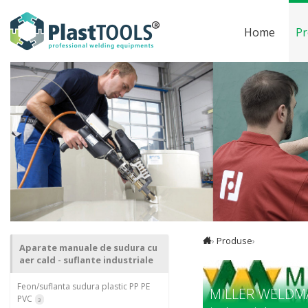
Home
Pr
›
Produse
›
Aparate manuale de sudura cu
aer cald - suflante industriale
Feon/suflanta sudura plastic PP PE
MILLER WELDMAS
PVC
3