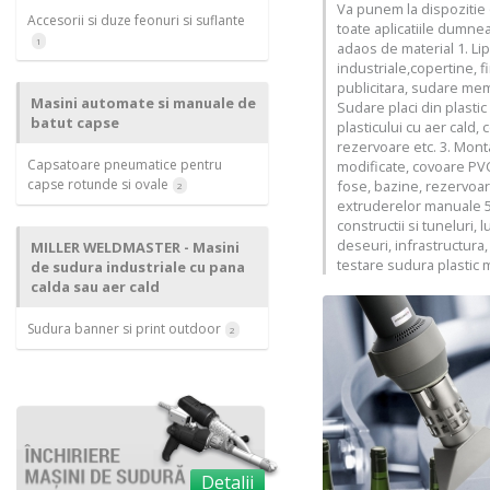
Va punem la dispozitie
Accesorii si duze feonuri si suflante
toate aplicatiile dumne
1
adaos de material 1. Lipi
industriale,copertine, 
publicitara, sudare mem
Masini automate si manuale de
Sudare placi din plasti
batut capse
plasticului cu aer cald,
rezervoare etc. 3. Mont
Capsatoare pneumatice pentru
modificate, covoare PVC-
capse rotunde si ovale
fose, bazine, rezervoar
2
extruderelor manuale 
constructii si tuneluri,
deseuri, infrastructura, 
MILLER WELDMASTER - Masini
testare sudura plasti
de sudura industriale cu pana
calda sau aer cald
Sudura banner si print outdoor
2
Detalii