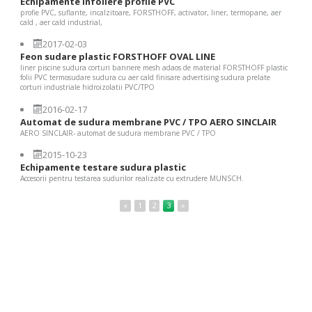
Echipamente infoliere profile PVC
profie PVC, suflante, incalzitoare, FORSTHOFF, activator, liner, termopane, aer
cald , aer cald industrial,
2017-02-03
Feon sudare plastic FORSTHOFF OVAL LINE
liner piscine sudura corturi bannere mesh adaos de material FORSTHOFF plastic
folii PVC termosudare sudura cu aer cald finisare advertising sudura prelate
corturi industriale hidroizolatii PVC/TPO
2016-02-17
Automat de sudura membrane PVC / TPO AERO SINCLAIR
AERO SINCLAIR- automat de sudura membrane PVC / TPO
2015-10-23
Echipamente testare sudura plastic
Accesorii pentru testarea sudurilor realizate cu extrudere MUNSCH.
«
1
2
3
»